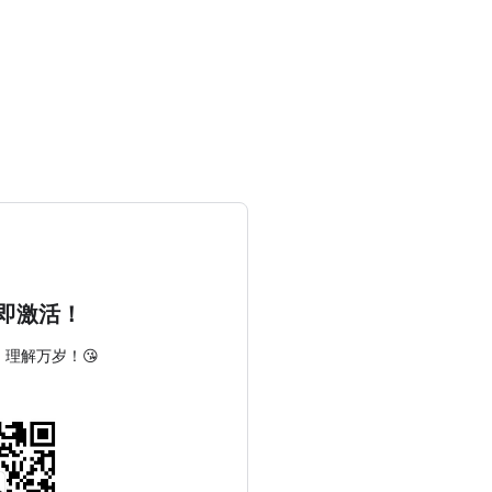
立即激活！
，理解万岁！😘